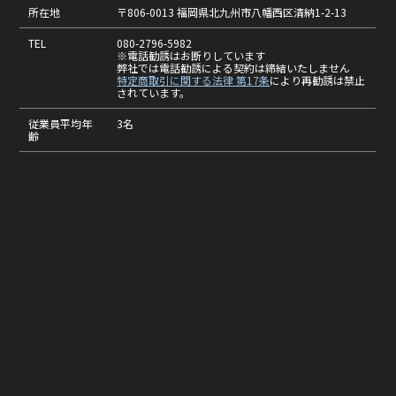
所在地
〒806-0013 福岡県北九州市八幡西区清納1-2-13
TEL
080-2796-5982
※電話勧誘はお断りしています
弊社では電話勧誘による契約は締結いたしません
特定商取引に関する法律 第17条
により再勧誘は禁止
されています。
従業員平均年
3名
齢