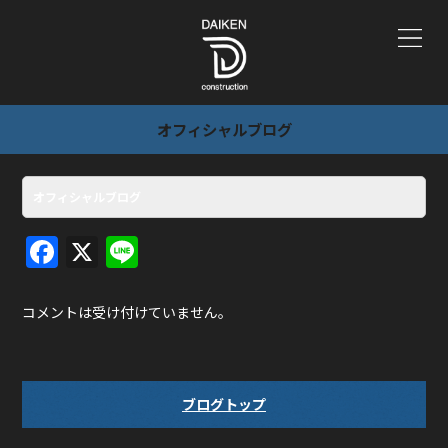
オフィシャルブログ
オフィシャルブログ
F
X
Li
a
n
c
e
コメントは受け付けていません。
e
b
o
ブログトップ
o